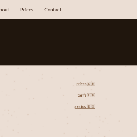
bout
Prices
Contact
prices 🇬🇧
tarifs 🇫🇷
precios
🇪🇸