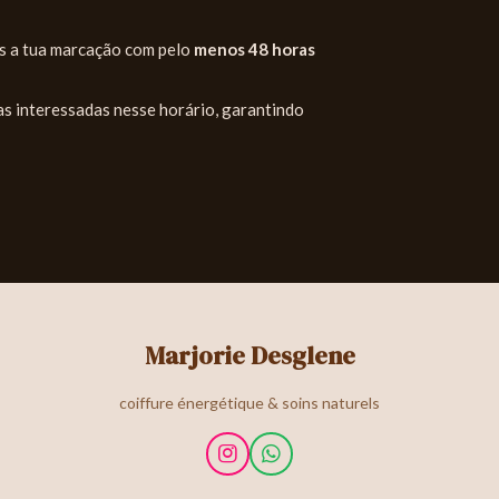
s a tua marcação com pelo
menos 48 horas
s interessadas nesse horário, garantindo
Marjorie Desglene
coiffure énergétique & soins naturels
I
W
n
h