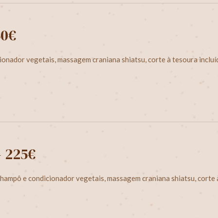
50€
cionador
vegetais, massagem craniana shiatsu, corte à tesoura incluí
- 225€
 champô e
condicionador
vegetais, massagem craniana shiatsu, corte à