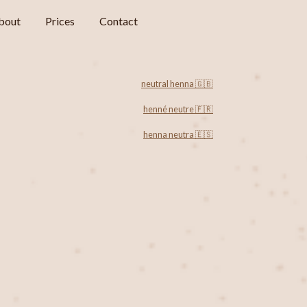
bout
Prices
Contact
neutral henna 🇬🇧
henné neutre 🇫🇷
henna neutra 🇪🇸