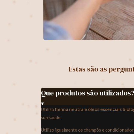
Estas são as pergun
Que produtos são utilizados
Utilizo
henna neutra e óleos essenciais bioló
sua saúde.
Utilizo igualmente os champôs e condicionador