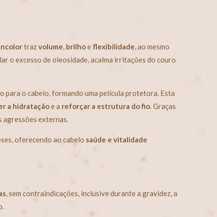
incolor
traz
volume
,
brilho
e
flexibilidade
, ao mesmo
ular o excesso de oleosidade, acalma irritações do couro
 para o cabelo, formando uma película protetora. Esta
er a hidratação
e a
reforçar a estrutura do fio
. Graças
s agressões externas.
eses, oferecendo ao cabelo
saúde e vitalidade
as
, sem contraindicações, inclusive durante a gravidez, a
o.