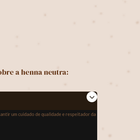
obre a henna neutra:
rantir um cuidado de qualidade e respeitador da