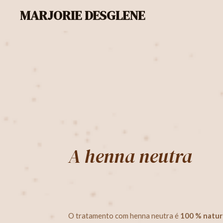
MARJORIE DESGLENE
Passer
au
contenu
principal
A henna neutra
O tratamento com henna neutra é
100 % natur