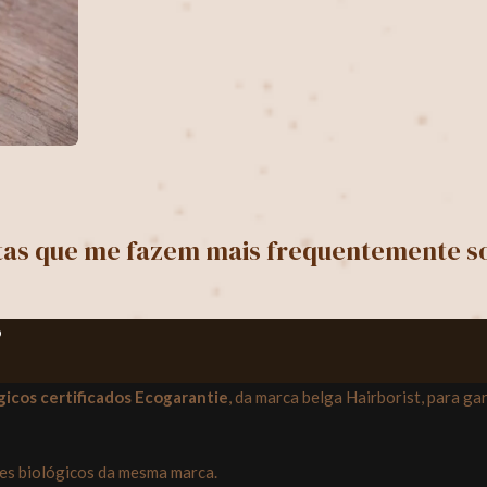
tas que me fazem mais frequentemente s
?
gicos certificados Ecogarantie
, da marca belga Hairborist, para ga
es biológicos da mesma marca.