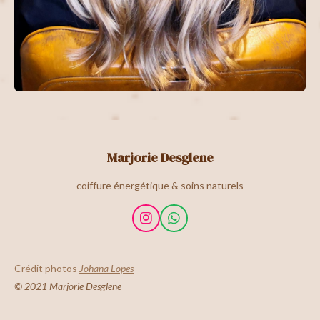
Marjorie Desglene
coiffure énergétique & soins naturels
I
W
n
h
s
a
t
t
Crédit photos
Johana Lopes
a
s
© 2021 Marjorie Desglene
g
A
r
p
a
p