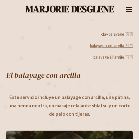
MARJORIE DESGLENE
Passer
au
contenu
principal
clay balayage 🇬🇧
balayage com argila 🇵🇹
balayage à l'argile 🇫🇷
El balayage con arcilla
Este servicio incluye un balayage con arcilla, una
pátina
,
una
henna neutra
, un masaje relajante shiatsu y un
corte
de pelo con tijeras
.